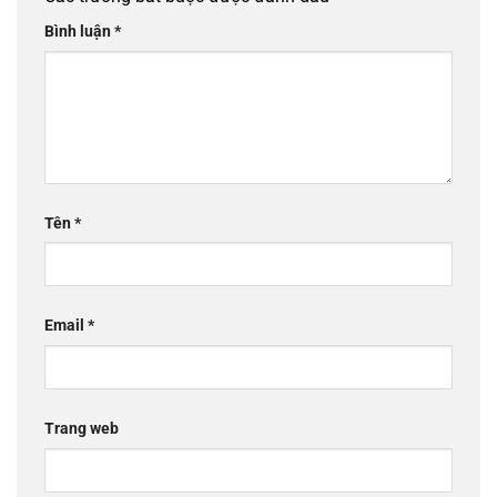
Bình luận
*
Tên
*
Email
*
Trang web