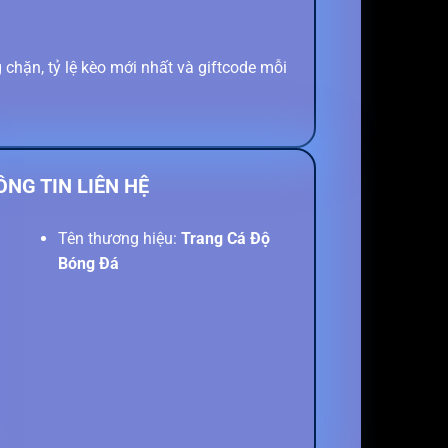
g chặn, tỷ lệ kèo mới nhất và giftcode mỗi
NG TIN LIÊN HỆ
Tên thương hiệu:
Trang Cá Độ
Bóng Đá