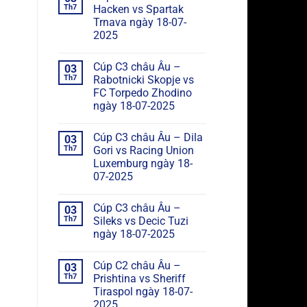
Th7
Hacken vs Spartak
Trnava ngày 18-07-
2025
Cúp C3 châu Âu –
03
Th7
Rabotnicki Skopje vs
FC Torpedo Zhodino
ngày 18-07-2025
Cúp C3 châu Âu – Dila
03
Th7
Gori vs Racing Union
Luxemburg ngày 18-
07-2025
Cúp C3 châu Âu –
03
Th7
Sileks vs Decic Tuzi
ngày 18-07-2025
Cúp C2 châu Âu –
03
Th7
Prishtina vs Sheriff
Tiraspol ngày 18-07-
2025