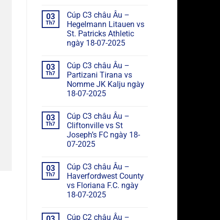
Cúp C3 châu Âu –
03
Th7
Hegelmann Litauen vs
St. Patricks Athletic
ngày 18-07-2025
Cúp C3 châu Âu –
03
Th7
Partizani Tirana vs
Nomme JK Kalju ngày
18-07-2025
Cúp C3 châu Âu –
03
Th7
Cliftonville vs St
Joseph’s FC ngày 18-
07-2025
Cúp C3 châu Âu –
03
Th7
Haverfordwest County
vs Floriana F.C. ngày
18-07-2025
Cúp C2 châu Âu –
03