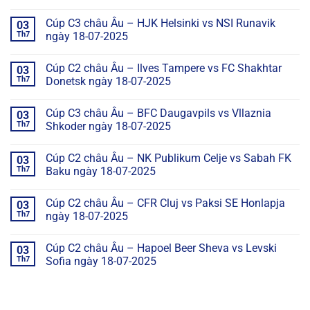
Cúp C3 châu Âu – HJK Helsinki vs NSI Runavik
03
Th7
ngày 18-07-2025
Cúp C2 châu Âu – Ilves Tampere vs FC Shakhtar
03
Th7
Donetsk ngày 18-07-2025
Cúp C3 châu Âu – BFC Daugavpils vs Vllaznia
03
Th7
Shkoder ngày 18-07-2025
Cúp C2 châu Âu – NK Publikum Celje vs Sabah FK
03
Th7
Baku ngày 18-07-2025
Cúp C2 châu Âu – CFR Cluj vs Paksi SE Honlapja
03
Th7
ngày 18-07-2025
Cúp C2 châu Âu – Hapoel Beer Sheva vs Levski
03
Th7
Sofia ngày 18-07-2025