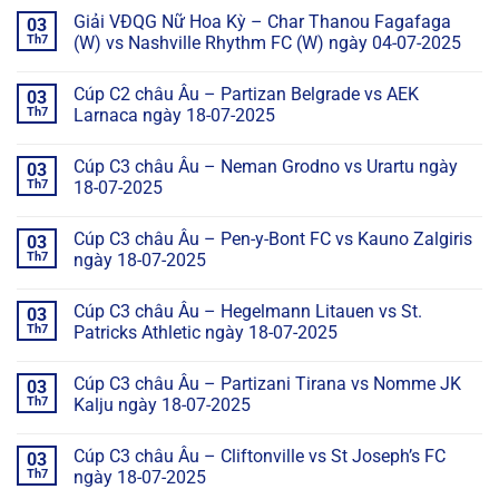
Giải VĐQG Nữ Hoa Kỳ – Char Thanou Fagafaga
03
Th7
(W) vs Nashville Rhythm FC (W) ngày 04-07-2025
Cúp C2 châu Âu – Partizan Belgrade vs AEK
03
Th7
Larnaca ngày 18-07-2025
Cúp C3 châu Âu – Neman Grodno vs Urartu ngày
03
Th7
18-07-2025
Cúp C3 châu Âu – Pen-y-Bont FC vs Kauno Zalgiris
03
Th7
ngày 18-07-2025
Cúp C3 châu Âu – Hegelmann Litauen vs St.
03
Th7
Patricks Athletic ngày 18-07-2025
Cúp C3 châu Âu – Partizani Tirana vs Nomme JK
03
Th7
Kalju ngày 18-07-2025
Cúp C3 châu Âu – Cliftonville vs St Joseph’s FC
03
Th7
ngày 18-07-2025