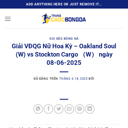
Chuyển
ADD ANYTHING HERE OR JUST REMOVE IT...
đến
nội
dung
SOI KÈO BÓNG ĐÁ
Giải VĐQG Nữ Hoa Kỳ – Oakland Soul
(W) vs Stockton Cargo （W） ngày
08-06-2025
ĐÃ ĐĂNG TRÊN
THÁNG 6 18, 2025
BỞI