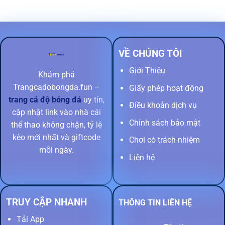
VỀ CHÚNG TÔI
Giới Thiệu
Khám phá
Trangcadobongda.fun –
Giấy phép hoạt động
trang cá độ bóng đá
uy tín,
Điều khoản dịch vụ
cập nhật link vào nhà cái
Chính sách bảo mật
thể thao không chặn, tỷ lệ
kèo mới nhất và giftcode
Chơi có trách nhiệm
mỗi ngày.
Liên hệ
TRUY CẬP NHANH
THÔNG TIN LIÊN HỆ
Tải App