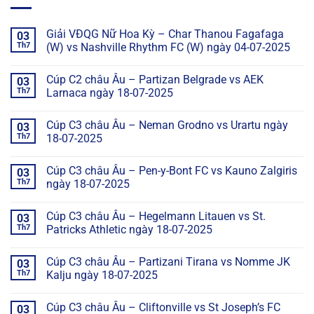
Giải VĐQG Nữ Hoa Kỳ – Char Thanou Fagafaga
03
Th7
(W) vs Nashville Rhythm FC (W) ngày 04-07-2025
Cúp C2 châu Âu – Partizan Belgrade vs AEK
03
Th7
Larnaca ngày 18-07-2025
Cúp C3 châu Âu – Neman Grodno vs Urartu ngày
03
Th7
18-07-2025
Cúp C3 châu Âu – Pen-y-Bont FC vs Kauno Zalgiris
03
Th7
ngày 18-07-2025
Cúp C3 châu Âu – Hegelmann Litauen vs St.
03
Th7
Patricks Athletic ngày 18-07-2025
Cúp C3 châu Âu – Partizani Tirana vs Nomme JK
03
Th7
Kalju ngày 18-07-2025
Cúp C3 châu Âu – Cliftonville vs St Joseph’s FC
03