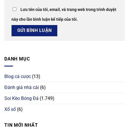
Lưu tên của tôi, email, và trang web trong trình duyệt
này cho lần bình luận kế tiếp của tôi.
DANH MỤC
Blog cá cược
(13)
Đánh giá nhà cái
(6)
Soi Kèo Bóng Đá
(1.749)
Xổ số
(6)
TIN MỚI NHẤT