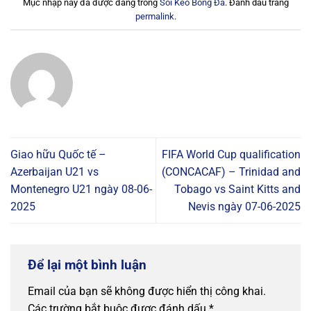
Mục nhập này đã được đăng trong
Soi Kèo Bóng Đá
. Đánh dấu trang
permalink
.
Giao hữu Quốc tế –
FIFA World Cup qualification
Azerbaijan U21 vs
(CONCACAF) – Trinidad and
Montenegro U21 ngày 08-06-
Tobago vs Saint Kitts and
2025
Nevis ngày 07-06-2025
Để lại một bình luận
Email của bạn sẽ không được hiển thị công khai.
Các trường bắt buộc được đánh dấu
*