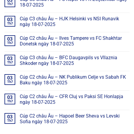
03
Th7
18-07-2025
Cúp C3 châu Âu – HJK Helsinki vs NSI Runavik
03
Th7
ngày 18-07-2025
Cúp C2 châu Âu – Ilves Tampere vs FC Shakhtar
03
Th7
Donetsk ngày 18-07-2025
Cúp C3 châu Âu – BFC Daugavpils vs Vllaznia
03
Th7
Shkoder ngày 18-07-2025
Cúp C2 châu Âu – NK Publikum Celje vs Sabah FK
03
Th7
Baku ngày 18-07-2025
Cúp C2 châu Âu – CFR Cluj vs Paksi SE Honlapja
03
Th7
ngày 18-07-2025
Cúp C2 châu Âu – Hapoel Beer Sheva vs Levski
03
Th7
Sofia ngày 18-07-2025