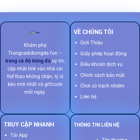
VỀ CHÚNG TÔI
Giới Thiệu
Khám phá
Trangcadobongda.fun –
Giấy phép hoạt động
trang cá độ bóng đá
uy tín,
Điều khoản dịch vụ
cập nhật link vào nhà cái
Chính sách bảo mật
thể thao không chặn, tỷ lệ
kèo mới nhất và giftcode
Chơi có trách nhiệm
mỗi ngày.
Liên hệ
TRUY CẬP NHANH
THÔNG TIN LIÊN HỆ
Tải App