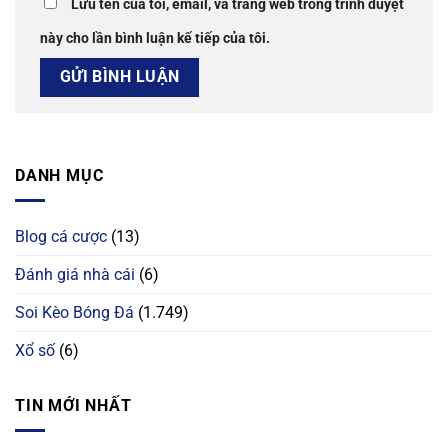
Lưu tên của tôi, email, và trang web trong trình duyệt
này cho lần bình luận kế tiếp của tôi.
DANH MỤC
Blog cá cược
(13)
Đánh giá nhà cái
(6)
Soi Kèo Bóng Đá
(1.749)
Xổ số
(6)
TIN MỚI NHẤT