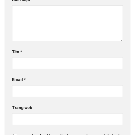
Tên
*
Email
*
Trang web