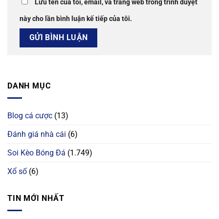
Lưu tên của tôi, email, và trang web trong trình duyệt
này cho lần bình luận kế tiếp của tôi.
DANH MỤC
Blog cá cược
(13)
Đánh giá nhà cái
(6)
Soi Kèo Bóng Đá
(1.749)
Xổ số
(6)
TIN MỚI NHẤT