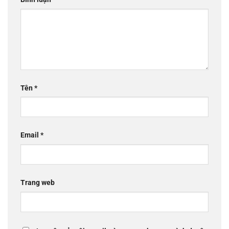
Tên
*
Email
*
Trang web