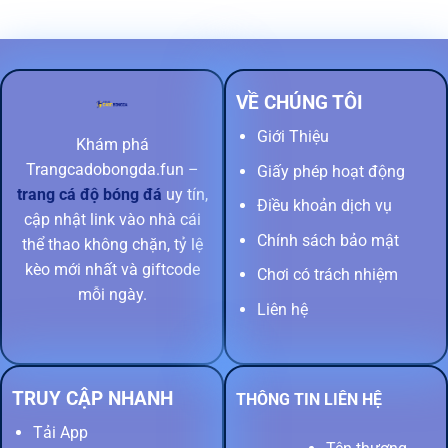
VỀ CHÚNG TÔI
Giới Thiệu
Khám phá
Trangcadobongda.fun –
Giấy phép hoạt động
trang cá độ bóng đá
uy tín,
Điều khoản dịch vụ
cập nhật link vào nhà cái
Chính sách bảo mật
thể thao không chặn, tỷ lệ
kèo mới nhất và giftcode
Chơi có trách nhiệm
mỗi ngày.
Liên hệ
TRUY CẬP NHANH
THÔNG TIN LIÊN HỆ
Tải App