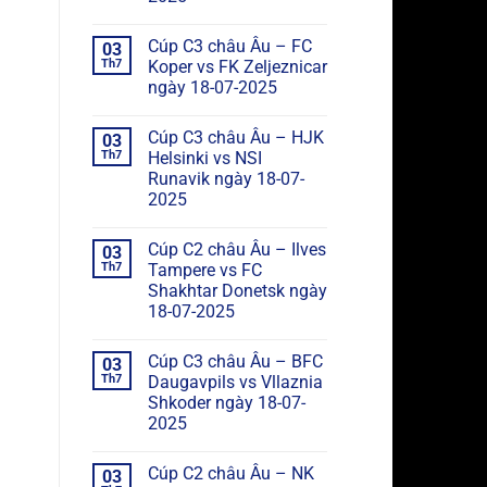
Cúp C3 châu Âu – FC
03
Th7
Koper vs FK Zeljeznicar
ngày 18-07-2025
Cúp C3 châu Âu – HJK
03
Th7
Helsinki vs NSI
Runavik ngày 18-07-
2025
Cúp C2 châu Âu – Ilves
03
Th7
Tampere vs FC
Shakhtar Donetsk ngày
18-07-2025
Cúp C3 châu Âu – BFC
03
Th7
Daugavpils vs Vllaznia
Shkoder ngày 18-07-
2025
Cúp C2 châu Âu – NK
03