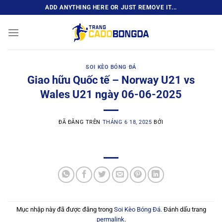
Chuyển
ADD ANYTHING HERE OR JUST REMOVE IT...
đến
nội
dung
SOI KÈO BÓNG ĐÁ
Giao hữu Quốc tế – Norway U21 vs
Wales U21 ngày 06-06-2025
ĐÃ ĐĂNG TRÊN
THÁNG 6 18, 2025
BỞI
Mục nhập này đã được đăng trong
Soi Kèo Bóng Đá
. Đánh dấu trang
permalink
.