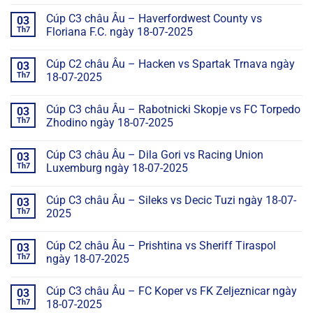
Cúp C3 châu Âu – Haverfordwest County vs
03
Th7
Floriana F.C. ngày 18-07-2025
Cúp C2 châu Âu – Hacken vs Spartak Trnava ngày
03
Th7
18-07-2025
Cúp C3 châu Âu – Rabotnicki Skopje vs FC Torpedo
03
Th7
Zhodino ngày 18-07-2025
Cúp C3 châu Âu – Dila Gori vs Racing Union
03
Th7
Luxemburg ngày 18-07-2025
Cúp C3 châu Âu – Sileks vs Decic Tuzi ngày 18-07-
03
Th7
2025
Cúp C2 châu Âu – Prishtina vs Sheriff Tiraspol
03
Th7
ngày 18-07-2025
Cúp C3 châu Âu – FC Koper vs FK Zeljeznicar ngày
03
Th7
18-07-2025