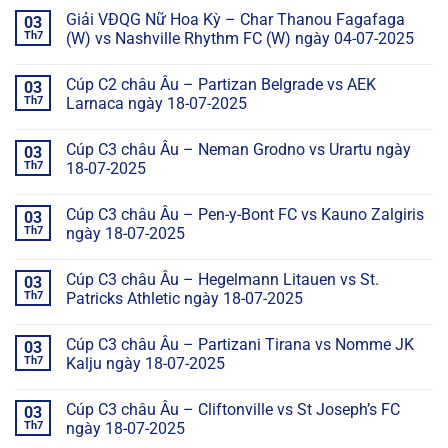
Giải VĐQG Nữ Hoa Kỳ – Char Thanou Fagafaga
03
Th7
(W) vs Nashville Rhythm FC (W) ngày 04-07-2025
Cúp C2 châu Âu – Partizan Belgrade vs AEK
03
Th7
Larnaca ngày 18-07-2025
Cúp C3 châu Âu – Neman Grodno vs Urartu ngày
03
Th7
18-07-2025
Cúp C3 châu Âu – Pen-y-Bont FC vs Kauno Zalgiris
03
Th7
ngày 18-07-2025
Cúp C3 châu Âu – Hegelmann Litauen vs St.
03
Th7
Patricks Athletic ngày 18-07-2025
Cúp C3 châu Âu – Partizani Tirana vs Nomme JK
03
Th7
Kalju ngày 18-07-2025
Cúp C3 châu Âu – Cliftonville vs St Joseph’s FC
03
Th7
ngày 18-07-2025