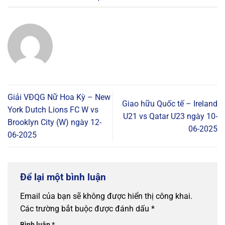
Giải VĐQG Nữ Hoa Kỳ – New
Giao hữu Quốc tế – Ireland
York Dutch Lions FC W vs
U21 vs Qatar U23 ngày 10-
Brooklyn City (W) ngày 12-
06-2025
06-2025
Để lại một bình luận
Email của bạn sẽ không được hiển thị công khai.
Các trường bắt buộc được đánh dấu
*
Bình luận
*