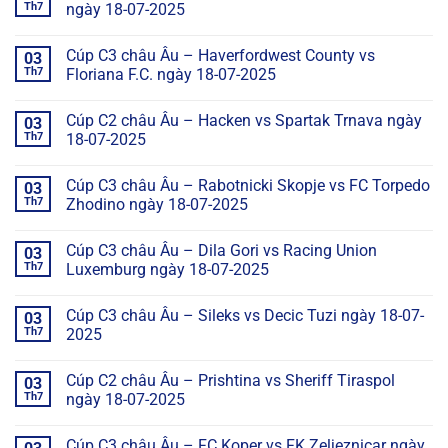
Th7
ngày 18-07-2025
Cúp C3 châu Âu – Haverfordwest County vs
03
Th7
Floriana F.C. ngày 18-07-2025
Cúp C2 châu Âu – Hacken vs Spartak Trnava ngày
03
Th7
18-07-2025
Cúp C3 châu Âu – Rabotnicki Skopje vs FC Torpedo
03
Th7
Zhodino ngày 18-07-2025
Cúp C3 châu Âu – Dila Gori vs Racing Union
03
Th7
Luxemburg ngày 18-07-2025
Cúp C3 châu Âu – Sileks vs Decic Tuzi ngày 18-07-
03
Th7
2025
Cúp C2 châu Âu – Prishtina vs Sheriff Tiraspol
03
Th7
ngày 18-07-2025
Cúp C3 châu Âu – FC Koper vs FK Zeljeznicar ngày