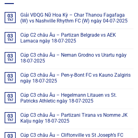
Giải VĐQG Nữ Hoa Kỳ – Char Thanou Fagafaga
03
Th7
(W) vs Nashville Rhythm FC (W) ngày 04-07-2025
Cúp C2 châu Âu – Partizan Belgrade vs AEK
03
Th7
Larnaca ngày 18-07-2025
Cúp C3 châu Âu – Neman Grodno vs Urartu ngày
03
Th7
18-07-2025
Cúp C3 châu Âu – Pen-y-Bont FC vs Kauno Zalgiris
03
Th7
ngày 18-07-2025
Cúp C3 châu Âu – Hegelmann Litauen vs St.
03
Th7
Patricks Athletic ngày 18-07-2025
Cúp C3 châu Âu – Partizani Tirana vs Nomme JK
03
Th7
Kalju ngày 18-07-2025
Cúp C3 châu Âu – Cliftonville vs St Joseph’s FC
03