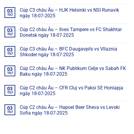
Cúp C3 châu Âu – HJK Helsinki vs NSI Runavik
03
Th7
ngày 18-07-2025
Cúp C2 châu Âu – Ilves Tampere vs FC Shakhtar
03
Th7
Donetsk ngày 18-07-2025
Cúp C3 châu Âu – BFC Daugavpils vs Vllaznia
03
Th7
Shkoder ngày 18-07-2025
Cúp C2 châu Âu – NK Publikum Celje vs Sabah FK
03
Th7
Baku ngày 18-07-2025
Cúp C2 châu Âu – CFR Cluj vs Paksi SE Honlapja
03
Th7
ngày 18-07-2025
Cúp C2 châu Âu – Hapoel Beer Sheva vs Levski
03
Th7
Sofia ngày 18-07-2025