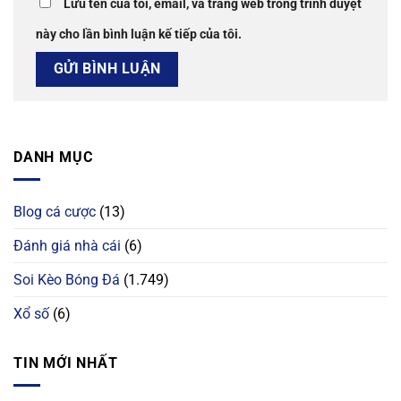
Lưu tên của tôi, email, và trang web trong trình duyệt
này cho lần bình luận kế tiếp của tôi.
DANH MỤC
Blog cá cược
(13)
Đánh giá nhà cái
(6)
Soi Kèo Bóng Đá
(1.749)
Xổ số
(6)
TIN MỚI NHẤT