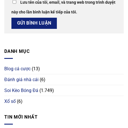
Lưu tên của tôi, email, và trang web trong trình duyệt
này cho lần bình luận kế tiếp của tôi.
DANH MỤC
Blog cá cược
(13)
Đánh giá nhà cái
(6)
Soi Kèo Bóng Đá
(1.749)
Xổ số
(6)
TIN MỚI NHẤT