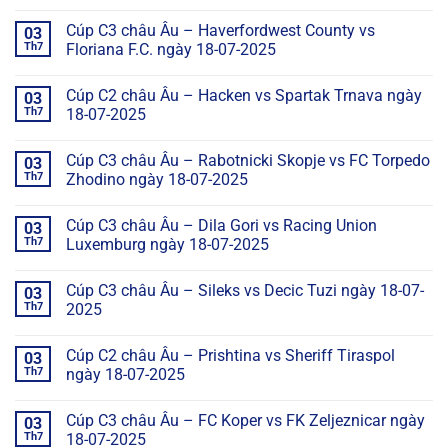
Cúp C3 châu Âu – Haverfordwest County vs
03
Th7
Floriana F.C. ngày 18-07-2025
Cúp C2 châu Âu – Hacken vs Spartak Trnava ngày
03
Th7
18-07-2025
Cúp C3 châu Âu – Rabotnicki Skopje vs FC Torpedo
03
Th7
Zhodino ngày 18-07-2025
Cúp C3 châu Âu – Dila Gori vs Racing Union
03
Th7
Luxemburg ngày 18-07-2025
Cúp C3 châu Âu – Sileks vs Decic Tuzi ngày 18-07-
03
Th7
2025
Cúp C2 châu Âu – Prishtina vs Sheriff Tiraspol
03
Th7
ngày 18-07-2025
Cúp C3 châu Âu – FC Koper vs FK Zeljeznicar ngày
03
Th7
18-07-2025