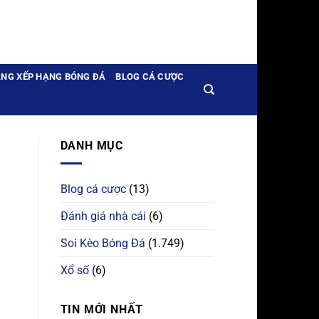
NG XẾP HẠNG BÓNG ĐÁ
BLOG CÁ CƯỢC
DANH MỤC
Blog cá cược
(13)
Đánh giá nhà cái
(6)
Soi Kèo Bóng Đá
(1.749)
Xổ số
(6)
TIN MỚI NHẤT