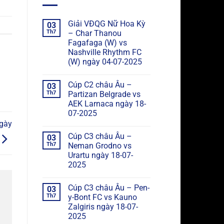
Giải VĐQG Nữ Hoa Kỳ
03
Th7
– Char Thanou
Fagafaga (W) vs
Nashville Rhythm FC
(W) ngày 04-07-2025
Cúp C2 châu Âu –
03
Th7
Partizan Belgrade vs
AEK Larnaca ngày 18-
07-2025
ngày
Cúp C3 châu Âu –
03
Th7
Neman Grodno vs
Urartu ngày 18-07-
2025
Cúp C3 châu Âu – Pen-
03
Th7
y-Bont FC vs Kauno
Zalgiris ngày 18-07-
2025