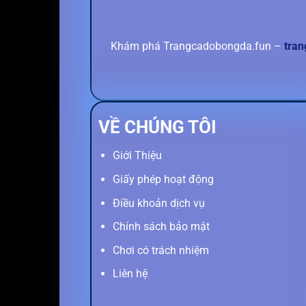
Khám phá Trangcadobongda.fun –
tran
VỀ CHÚNG TÔI
Giới Thiệu
Giấy phép hoạt động
Điều khoản dịch vụ
Chính sách bảo mật
Chơi có trách nhiệm
Liên hệ