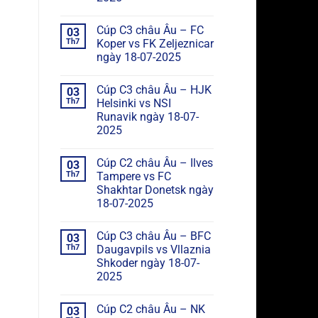
Cúp C3 châu Âu – FC
03
Th7
Koper vs FK Zeljeznicar
ngày 18-07-2025
Cúp C3 châu Âu – HJK
03
Th7
Helsinki vs NSI
Runavik ngày 18-07-
2025
Cúp C2 châu Âu – Ilves
03
Th7
Tampere vs FC
Shakhtar Donetsk ngày
18-07-2025
Cúp C3 châu Âu – BFC
03
Th7
Daugavpils vs Vllaznia
Shkoder ngày 18-07-
2025
Cúp C2 châu Âu – NK
03