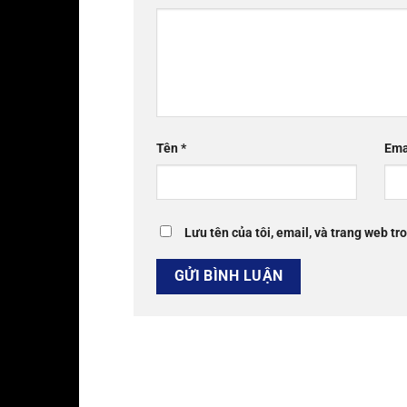
Tên
*
Ema
Lưu tên của tôi, email, và trang web tro