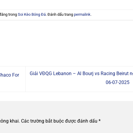
đăng trong
Soi Kèo Bóng Đá
. Đánh dấu trang
permalink
.
Giải VĐQG Lebanon – Al Bourj vs Racing Beirut 
Chaco For
06-07-2025
công khai.
Các trường bắt buộc được đánh dấu
*