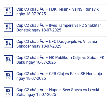
Cúp C3 châu Âu – HJK Helsinki vs NSI Runavik
03
Th7
ngày 18-07-2025
Cúp C2 châu Âu – Ilves Tampere vs FC Shakhtar
03
Th7
Donetsk ngày 18-07-2025
Cúp C3 châu Âu – BFC Daugavpils vs Vllaznia
03
Th7
Shkoder ngày 18-07-2025
Cúp C2 châu Âu – NK Publikum Celje vs Sabah FK
03
Th7
Baku ngày 18-07-2025
Cúp C2 châu Âu – CFR Cluj vs Paksi SE Honlapja
03
Th7
ngày 18-07-2025
Cúp C2 châu Âu – Hapoel Beer Sheva vs Levski
03
Th7
Sofia ngày 18-07-2025