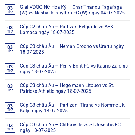
Giải VĐQG Nữ Hoa Kỳ – Char Thanou Fagafaga
03
Th7
(W) vs Nashville Rhythm FC (W) ngày 04-07-2025
Cúp C2 châu Âu – Partizan Belgrade vs AEK
03
Th7
Larnaca ngày 18-07-2025
Cúp C3 châu Âu – Neman Grodno vs Urartu ngày
03
Th7
18-07-2025
Cúp C3 châu Âu – Pen-y-Bont FC vs Kauno Zalgiris
03
Th7
ngày 18-07-2025
Cúp C3 châu Âu – Hegelmann Litauen vs St.
03
Th7
Patricks Athletic ngày 18-07-2025
Cúp C3 châu Âu – Partizani Tirana vs Nomme JK
03
Th7
Kalju ngày 18-07-2025
Cúp C3 châu Âu – Cliftonville vs St Joseph’s FC
03
Th7
ngày 18-07-2025