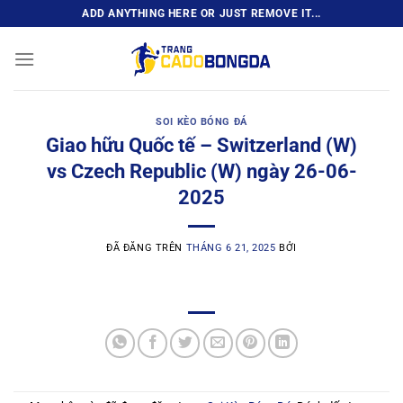
Chuyển
ADD ANYTHING HERE OR JUST REMOVE IT...
đến
nội
dung
SOI KÈO BÓNG ĐÁ
Giao hữu Quốc tế – Switzerland (W)
vs Czech Republic (W) ngày 26-06-
2025
ĐÃ ĐĂNG TRÊN
THÁNG 6 21, 2025
BỞI