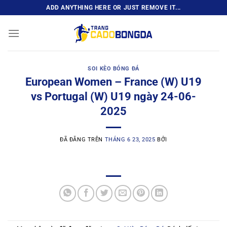
Chuyển
ADD ANYTHING HERE OR JUST REMOVE IT...
đến
nội
dung
SOI KÈO BÓNG ĐÁ
European Women – France (W) U19
vs Portugal (W) U19 ngày 24-06-
2025
ĐÃ ĐĂNG TRÊN
THÁNG 6 23, 2025
BỞI