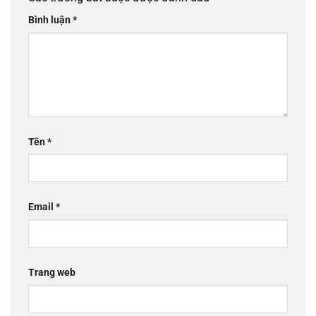
Bình luận
*
Tên
*
Email
*
Trang web