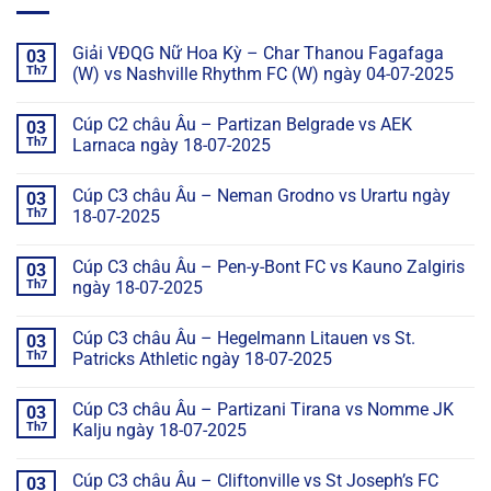
Giải VĐQG Nữ Hoa Kỳ – Char Thanou Fagafaga
03
Th7
(W) vs Nashville Rhythm FC (W) ngày 04-07-2025
Cúp C2 châu Âu – Partizan Belgrade vs AEK
03
Th7
Larnaca ngày 18-07-2025
Cúp C3 châu Âu – Neman Grodno vs Urartu ngày
03
Th7
18-07-2025
Cúp C3 châu Âu – Pen-y-Bont FC vs Kauno Zalgiris
03
Th7
ngày 18-07-2025
Cúp C3 châu Âu – Hegelmann Litauen vs St.
03
Th7
Patricks Athletic ngày 18-07-2025
Cúp C3 châu Âu – Partizani Tirana vs Nomme JK
03
Th7
Kalju ngày 18-07-2025
Cúp C3 châu Âu – Cliftonville vs St Joseph’s FC
03