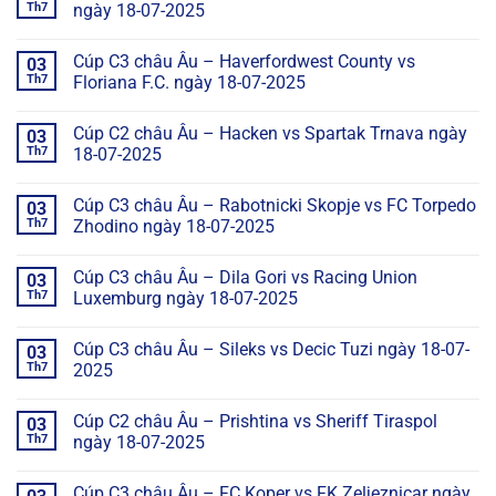
Th7
ngày 18-07-2025
Cúp C3 châu Âu – Haverfordwest County vs
03
Th7
Floriana F.C. ngày 18-07-2025
Cúp C2 châu Âu – Hacken vs Spartak Trnava ngày
03
Th7
18-07-2025
Cúp C3 châu Âu – Rabotnicki Skopje vs FC Torpedo
03
Th7
Zhodino ngày 18-07-2025
Cúp C3 châu Âu – Dila Gori vs Racing Union
03
Th7
Luxemburg ngày 18-07-2025
Cúp C3 châu Âu – Sileks vs Decic Tuzi ngày 18-07-
03
Th7
2025
Cúp C2 châu Âu – Prishtina vs Sheriff Tiraspol
03
Th7
ngày 18-07-2025
Cúp C3 châu Âu – FC Koper vs FK Zeljeznicar ngày