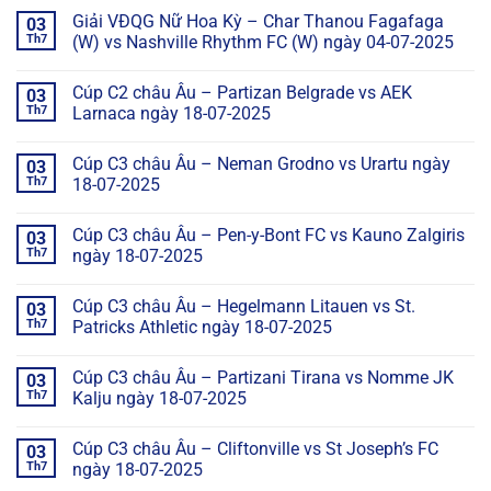
Giải VĐQG Nữ Hoa Kỳ – Char Thanou Fagafaga
03
Th7
(W) vs Nashville Rhythm FC (W) ngày 04-07-2025
Cúp C2 châu Âu – Partizan Belgrade vs AEK
03
Th7
Larnaca ngày 18-07-2025
Cúp C3 châu Âu – Neman Grodno vs Urartu ngày
03
Th7
18-07-2025
Cúp C3 châu Âu – Pen-y-Bont FC vs Kauno Zalgiris
03
Th7
ngày 18-07-2025
Cúp C3 châu Âu – Hegelmann Litauen vs St.
03
Th7
Patricks Athletic ngày 18-07-2025
Cúp C3 châu Âu – Partizani Tirana vs Nomme JK
03
Th7
Kalju ngày 18-07-2025
Cúp C3 châu Âu – Cliftonville vs St Joseph’s FC
03
Th7
ngày 18-07-2025