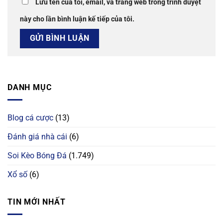
Lưu tên của tôi, email, và trang web trong trình duyệt
này cho lần bình luận kế tiếp của tôi.
DANH MỤC
Blog cá cược
(13)
Đánh giá nhà cái
(6)
Soi Kèo Bóng Đá
(1.749)
Xổ số
(6)
TIN MỚI NHẤT