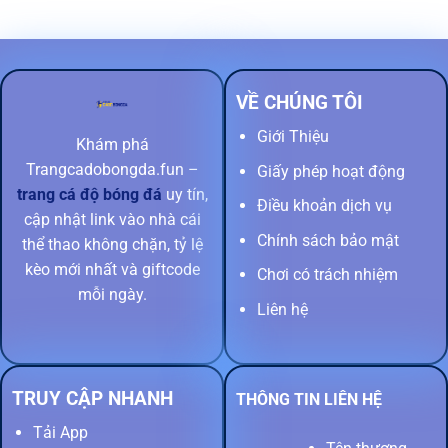
VỀ CHÚNG TÔI
Giới Thiệu
Khám phá
Trangcadobongda.fun –
Giấy phép hoạt động
trang cá độ bóng đá
uy tín,
Điều khoản dịch vụ
cập nhật link vào nhà cái
Chính sách bảo mật
thể thao không chặn, tỷ lệ
kèo mới nhất và giftcode
Chơi có trách nhiệm
mỗi ngày.
Liên hệ
TRUY CẬP NHANH
THÔNG TIN LIÊN HỆ
Tải App