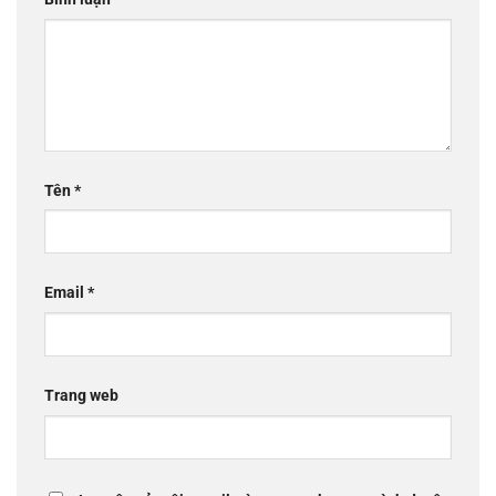
Tên
*
Email
*
Trang web