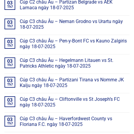
Cúp C2 châu Âu – Partizan Belgrade vs AEK
03
Th7
Larnaca ngày 18-07-2025
Cúp C3 châu Âu – Neman Grodno vs Urartu ngày
03
Th7
18-07-2025
Cúp C3 châu Âu – Pen-y-Bont FC vs Kauno Zalgiris
03
Th7
ngày 18-07-2025
Cúp C3 châu Âu – Hegelmann Litauen vs St.
03
Th7
Patricks Athletic ngày 18-07-2025
Cúp C3 châu Âu – Partizani Tirana vs Nomme JK
03
Th7
Kalju ngày 18-07-2025
Cúp C3 châu Âu – Cliftonville vs St Joseph’s FC
03
Th7
ngày 18-07-2025
Cúp C3 châu Âu – Haverfordwest County vs
03
Th7
Floriana F.C. ngày 18-07-2025