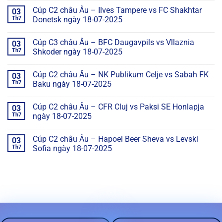
Cúp C2 châu Âu – Ilves Tampere vs FC Shakhtar
03
Th7
Donetsk ngày 18-07-2025
Cúp C3 châu Âu – BFC Daugavpils vs Vllaznia
03
Th7
Shkoder ngày 18-07-2025
Cúp C2 châu Âu – NK Publikum Celje vs Sabah FK
03
Th7
Baku ngày 18-07-2025
Cúp C2 châu Âu – CFR Cluj vs Paksi SE Honlapja
03
Th7
ngày 18-07-2025
Cúp C2 châu Âu – Hapoel Beer Sheva vs Levski
03
Th7
Sofia ngày 18-07-2025