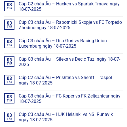
Cúp C2 châu Âu – Hacken vs Spartak Trnava ngày
03
Th7
18-07-2025
Cúp C3 châu Âu – Rabotnicki Skopje vs FC Torpedo
03
Th7
Zhodino ngày 18-07-2025
Cúp C3 châu Âu – Dila Gori vs Racing Union
03
Th7
Luxemburg ngày 18-07-2025
Cúp C3 châu Âu – Sileks vs Decic Tuzi ngày 18-07-
03
Th7
2025
Cúp C2 châu Âu – Prishtina vs Sheriff Tiraspol
03
Th7
ngày 18-07-2025
Cúp C3 châu Âu – FC Koper vs FK Zeljeznicar ngày
03
Th7
18-07-2025
Cúp C3 châu Âu – HJK Helsinki vs NSI Runavik
03
Th7
ngày 18-07-2025