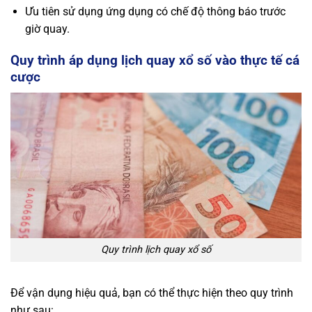
Ưu tiên sử dụng ứng dụng có chế độ thông báo trước
giờ quay.
Quy trình áp dụng lịch quay xổ số vào thực tế cá
cược
Quy trình lịch quay xổ số
Để vận dụng hiệu quả, bạn có thể thực hiện theo quy trình
như sau: