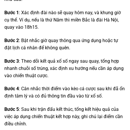
Bước 1
: Xác định đài nào sẽ quay hôm nay, và khung giờ
cụ thể. Ví dụ, nếu là thứ Năm thì miền Bắc là đài Hà Nội,
quay vào 18h15.
Bước 2
: Bật nhắc giờ quay thông qua ứng dụng hoặc tự
đặt lịch cá nhân để không quên.
Bước 3
: Theo dõi kết quả xổ số ngay sau quay, tổng hợp
nhanh chuỗi số trúng, xác định xu hướng nếu cần áp dụng
vào chiến thuật cược.
Bước 4
: Cân nhắc thời điểm vào kèo cá cược sau khi đã ổn
định tâm lý và có đủ thông tin đầu vào từ xổ số.
Bước 5
: Sau khi trận đấu kết thúc, tổng kết hiệu quả của
việc áp dụng chiến thuật kết hợp này, ghi chú lại điểm cần
điều chỉnh.