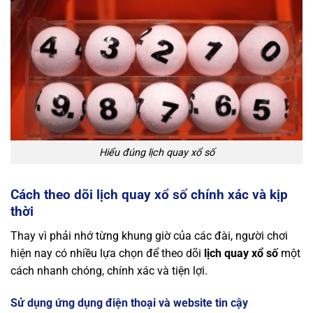
Hiểu đúng lịch quay xổ số
Cách theo dõi lịch quay xổ số chính xác và kịp
thời
Thay vì phải nhớ từng khung giờ của các đài, người chơi
hiện nay có nhiều lựa chọn để theo dõi
lịch quay xổ số
một
cách nhanh chóng, chính xác và tiện lợi.
Sử dụng ứng dụng điện thoại và website tin cậy