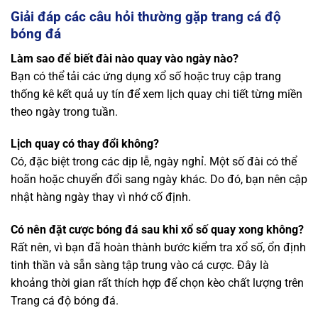
Giải đáp các câu hỏi thường gặp
trang cá độ
bóng đá
Làm sao để biết đài nào quay vào ngày nào?
Bạn có thể tải các ứng dụng xổ số hoặc truy cập trang
thống kê kết quả uy tín để xem lịch quay chi tiết từng miền
theo ngày trong tuần.
Lịch quay có thay đổi không?
Có, đặc biệt trong các dịp lễ, ngày nghỉ. Một số đài có thể
hoãn hoặc chuyển đổi sang ngày khác. Do đó, bạn nên cập
nhật hàng ngày thay vì nhớ cố định.
Có nên đặt cược bóng đá sau khi xổ số quay xong không?
Rất nên, vì bạn đã hoàn thành bước kiểm tra xổ số, ổn định
tinh thần và sẵn sàng tập trung vào cá cược. Đây là
khoảng thời gian rất thích hợp để chọn kèo chất lượng trên
Trang cá độ bóng đá.