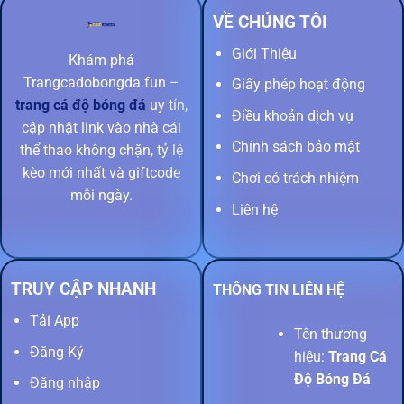
VỀ CHÚNG TÔI
Giới Thiệu
Khám phá
Trangcadobongda.fun –
Giấy phép hoạt động
trang cá độ bóng đá
uy tín,
Điều khoản dịch vụ
cập nhật link vào nhà cái
Chính sách bảo mật
thể thao không chặn, tỷ lệ
kèo mới nhất và giftcode
Chơi có trách nhiệm
mỗi ngày.
Liên hệ
TRUY CẬP NHANH
THÔNG TIN LIÊN HỆ
Tải App
Tên thương
Đăng Ký
hiệu:
Trang Cá
Độ Bóng Đá
Đăng nhập