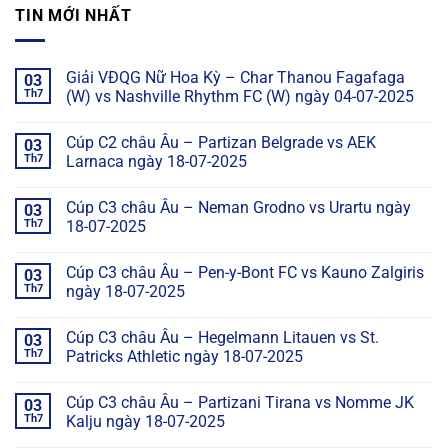
TIN MỚI NHẤT
Giải VĐQG Nữ Hoa Kỳ – Char Thanou Fagafaga
03
Th7
(W) vs Nashville Rhythm FC (W) ngày 04-07-2025
Cúp C2 châu Âu – Partizan Belgrade vs AEK
03
Th7
Larnaca ngày 18-07-2025
Cúp C3 châu Âu – Neman Grodno vs Urartu ngày
03
Th7
18-07-2025
Cúp C3 châu Âu – Pen-y-Bont FC vs Kauno Zalgiris
03
Th7
ngày 18-07-2025
Cúp C3 châu Âu – Hegelmann Litauen vs St.
03
Th7
Patricks Athletic ngày 18-07-2025
Cúp C3 châu Âu – Partizani Tirana vs Nomme JK
03
Th7
Kalju ngày 18-07-2025