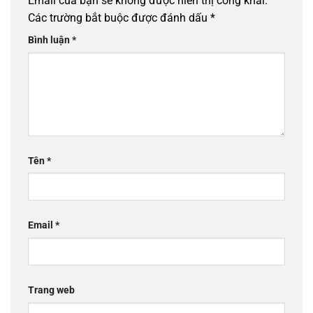
Email của bạn sẽ không được hiển thị công khai.
Các trường bắt buộc được đánh dấu
*
Bình luận
*
Tên
*
Email
*
Trang web