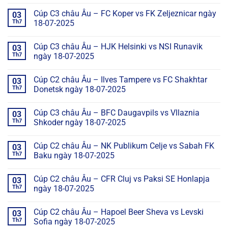
Cúp C3 châu Âu – FC Koper vs FK Zeljeznicar ngày
03
Th7
18-07-2025
Cúp C3 châu Âu – HJK Helsinki vs NSI Runavik
03
Th7
ngày 18-07-2025
Cúp C2 châu Âu – Ilves Tampere vs FC Shakhtar
03
Th7
Donetsk ngày 18-07-2025
Cúp C3 châu Âu – BFC Daugavpils vs Vllaznia
03
Th7
Shkoder ngày 18-07-2025
Cúp C2 châu Âu – NK Publikum Celje vs Sabah FK
03
Th7
Baku ngày 18-07-2025
Cúp C2 châu Âu – CFR Cluj vs Paksi SE Honlapja
03
Th7
ngày 18-07-2025
Cúp C2 châu Âu – Hapoel Beer Sheva vs Levski
03
Th7
Sofia ngày 18-07-2025