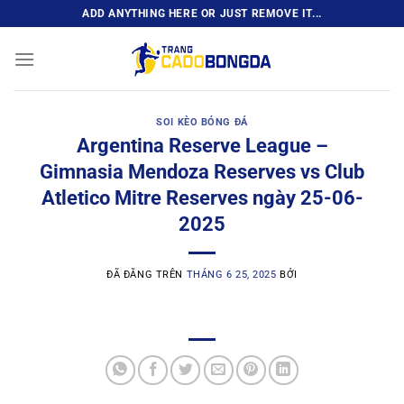
Chuyển
ADD ANYTHING HERE OR JUST REMOVE IT...
đến
nội
dung
SOI KÈO BÓNG ĐÁ
Argentina Reserve League –
Gimnasia Mendoza Reserves vs Club
Atletico Mitre Reserves ngày 25-06-
2025
ĐÃ ĐĂNG TRÊN
THÁNG 6 25, 2025
BỞI