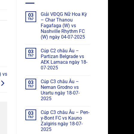
Giải VĐQG Nữ Hoa Kỳ
03
Th7
– Char Thanou
Fagafaga (W) vs
Nashville Rhythm FC
(W) ngày 04-07-2025
Cúp C2 châu Âu –
03
Th7
Partizan Belgrade vs
AEK Larnaca ngày 18-
07-2025
 vs
Cúp C3 châu Âu –
03
Th7
Neman Grodno vs
Urartu ngày 18-07-
2025
Cúp C3 châu Âu – Pen-
03
Th7
y-Bont FC vs Kauno
Zalgiris ngày 18-07-
2025