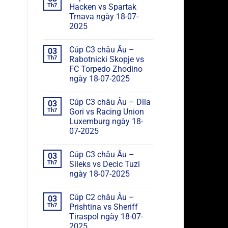
Th7
Hacken vs Spartak
Trnava ngày 18-07-
2025
Cúp C3 châu Âu –
03
Th7
Rabotnicki Skopje vs
FC Torpedo Zhodino
ngày 18-07-2025
Cúp C3 châu Âu – Dila
03
Th7
Gori vs Racing Union
Luxemburg ngày 18-
07-2025
Cúp C3 châu Âu –
03
Th7
Sileks vs Decic Tuzi
ngày 18-07-2025
Cúp C2 châu Âu –
03
Th7
Prishtina vs Sheriff
Tiraspol ngày 18-07-
2025