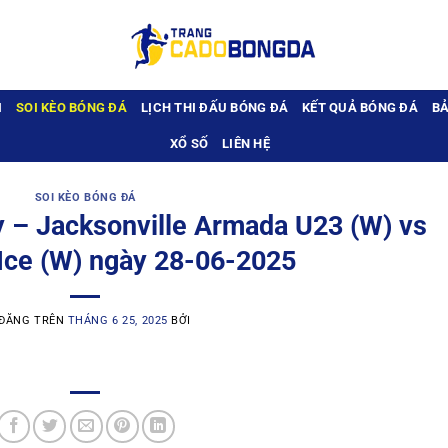
I
SOI KÈO BÓNG ĐÁ
LỊCH THI ĐẤU BÓNG ĐÁ
KẾT QUẢ BÓNG ĐÁ
BẢ
XỔ SỐ
LIÊN HỆ
SOI KÈO BÓNG ĐÁ
 – Jacksonville Armada U23 (W) vs
Ice (W) ngày 28-06-2025
 ĐĂNG TRÊN
THÁNG 6 25, 2025
BỞI