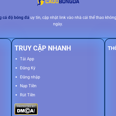
g cá độ bóng đá
uy tín, cập nhật link vào nhà cái thể thao khôn
ngày.
TRUY CẬP NHANH
THÔ
Tải App
Đăng Ký
Đăng nhập
Nạp Tiền
Rút Tiền