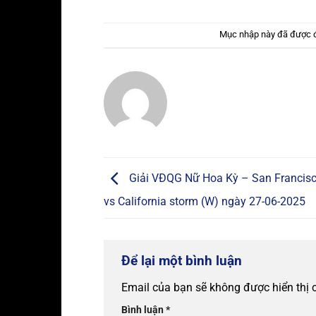
Mục nhập này đã được 
Giải VĐQG Nữ Hoa Kỳ – San Francisco
vs California storm (W) ngày 27-06-2025
Để lại một bình luận
Email của bạn sẽ không được hiển thị 
Bình luận
*