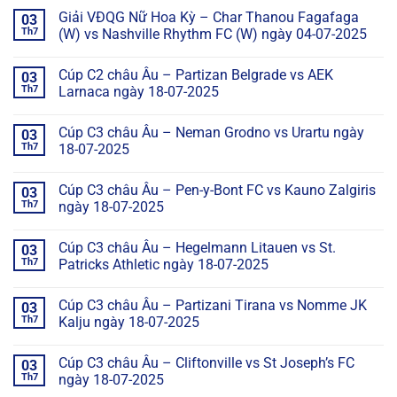
Giải VĐQG Nữ Hoa Kỳ – Char Thanou Fagafaga
03
Th7
(W) vs Nashville Rhythm FC (W) ngày 04-07-2025
Cúp C2 châu Âu – Partizan Belgrade vs AEK
03
Th7
Larnaca ngày 18-07-2025
Cúp C3 châu Âu – Neman Grodno vs Urartu ngày
03
Th7
18-07-2025
Cúp C3 châu Âu – Pen-y-Bont FC vs Kauno Zalgiris
03
Th7
ngày 18-07-2025
Cúp C3 châu Âu – Hegelmann Litauen vs St.
03
Th7
Patricks Athletic ngày 18-07-2025
Cúp C3 châu Âu – Partizani Tirana vs Nomme JK
03
Th7
Kalju ngày 18-07-2025
Cúp C3 châu Âu – Cliftonville vs St Joseph’s FC
03
Th7
ngày 18-07-2025