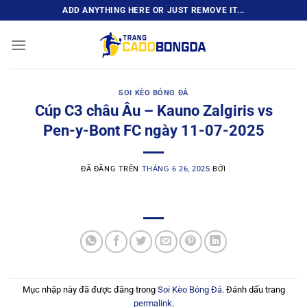
Chuyển
ADD ANYTHING HERE OR JUST REMOVE IT...
đến
nội
dung
SOI KÈO BÓNG ĐÁ
Cúp C3 châu Âu – Kauno Zalgiris vs
Pen-y-Bont FC ngày 11-07-2025
ĐÃ ĐĂNG TRÊN
THÁNG 6 26, 2025
BỞI
Mục nhập này đã được đăng trong
Soi Kèo Bóng Đá
. Đánh dấu trang
permalink
.