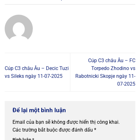
Cúp C3 châu Âu – FC
Cúp C3 châu Âu – Decic Tuzi
Torpedo Zhodino vs
vs Sileks ngày 11-07-2025
Rabotnicki Skopje ngày 11-
07-2025
Để lại một bình luận
Email của bạn sẽ không được hiển thị công khai.
Các trường bắt buộc được đánh dấu
*
Bình luận
*