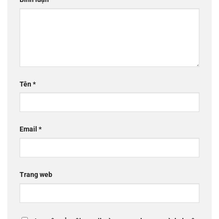
Tên
*
Email
*
Trang web