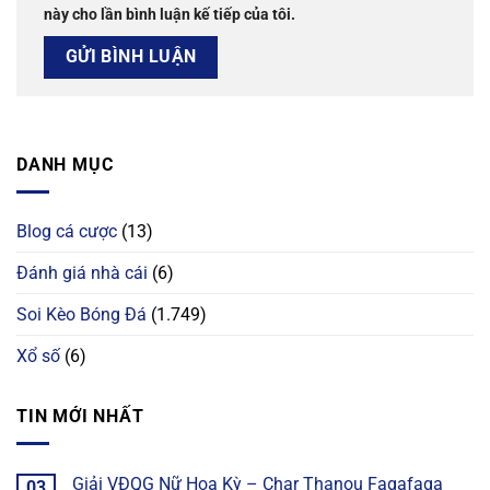
này cho lần bình luận kế tiếp của tôi.
DANH MỤC
Blog cá cược
(13)
Đánh giá nhà cái
(6)
Soi Kèo Bóng Đá
(1.749)
Xổ số
(6)
TIN MỚI NHẤT
Giải VĐQG Nữ Hoa Kỳ – Char Thanou Fagafaga
03