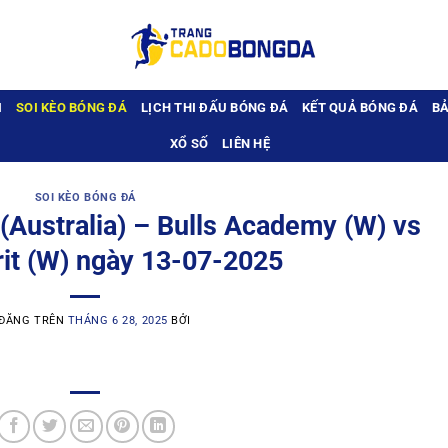
I
SOI KÈO BÓNG ĐÁ
LỊCH THI ĐẤU BÓNG ĐÁ
KẾT QUẢ BÓNG ĐÁ
BẢ
XỔ SỐ
LIÊN HỆ
SOI KÈO BÓNG ĐÁ
Australia) – Bulls Academy (W) vs
it (W) ngày 13-07-2025
 ĐĂNG TRÊN
THÁNG 6 28, 2025
BỞI