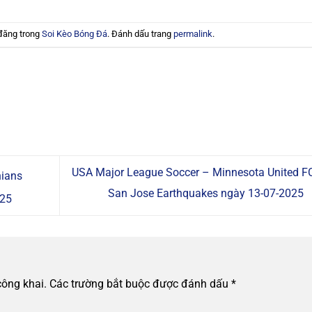
đăng trong
Soi Kèo Bóng Đá
. Đánh dấu trang
permalink
.
USA Major League Soccer – Minnesota United F
hians
San Jose Earthquakes ngày 13-07-2025
025
công khai.
Các trường bắt buộc được đánh dấu
*