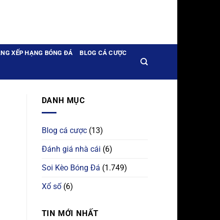
NG XẾP HẠNG BÓNG ĐÁ
BLOG CÁ CƯỢC
DANH MỤC
Blog cá cược
(13)
Đánh giá nhà cái
(6)
Soi Kèo Bóng Đá
(1.749)
Xổ số
(6)
TIN MỚI NHẤT