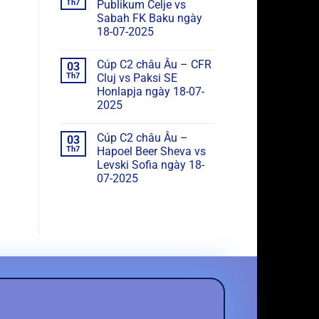
Th7
Publikum Celje vs
Sabah FK Baku ngày
18-07-2025
Cúp C2 châu Âu – CFR
03
Th7
Cluj vs Paksi SE
Honlapja ngày 18-07-
2025
Cúp C2 châu Âu –
03
Th7
Hapoel Beer Sheva vs
Levski Sofia ngày 18-
07-2025