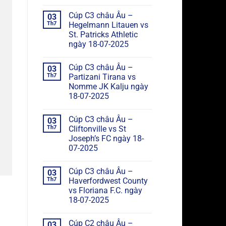
Cúp C3 châu Âu –
03
Th7
Hegelmann Litauen vs
St. Patricks Athletic
ngày 18-07-2025
Cúp C3 châu Âu –
03
Th7
Partizani Tirana vs
Nomme JK Kalju ngày
18-07-2025
Cúp C3 châu Âu –
03
Th7
Cliftonville vs St
Joseph’s FC ngày 18-
07-2025
Cúp C3 châu Âu –
03
Th7
Haverfordwest County
vs Floriana F.C. ngày
18-07-2025
Cúp C2 châu Âu –
03