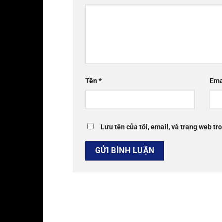
Tên
*
Ema
Lưu tên của tôi, email, và trang web tro