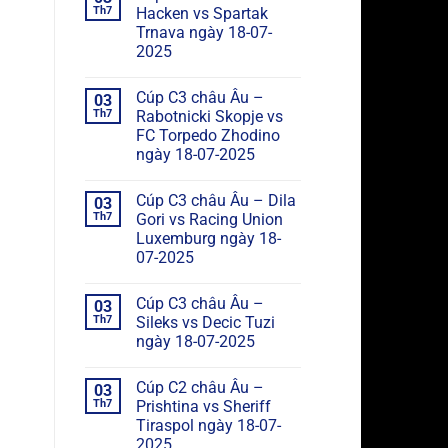
Th7
Hacken vs Spartak
Trnava ngày 18-07-
2025
Cúp C3 châu Âu –
03
Th7
Rabotnicki Skopje vs
FC Torpedo Zhodino
ngày 18-07-2025
Cúp C3 châu Âu – Dila
03
Th7
Gori vs Racing Union
Luxemburg ngày 18-
07-2025
Cúp C3 châu Âu –
03
Th7
Sileks vs Decic Tuzi
ngày 18-07-2025
Cúp C2 châu Âu –
03
Th7
Prishtina vs Sheriff
Tiraspol ngày 18-07-
2025