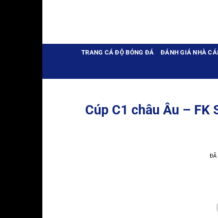
Chuyển
đến
nội
dung
TRANG CÁ ĐỘ BÓNG ĐÁ
ĐÁNH GIÁ NHÀ CÁ
Cúp C1 châu Âu – FK 
ĐÃ