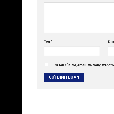
Tên
*
Ema
Lưu tên của tôi, email, và trang web tro