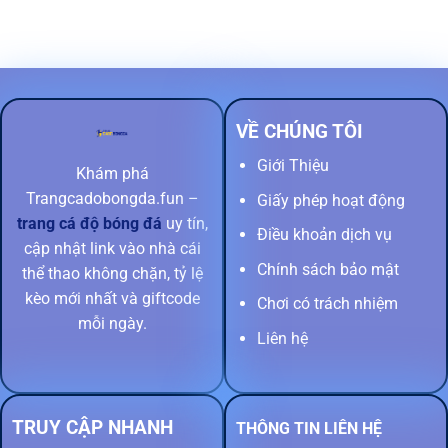
VỀ CHÚNG TÔI
Giới Thiệu
Khám phá
Trangcadobongda.fun –
Giấy phép hoạt động
trang cá độ bóng đá
uy tín,
Điều khoản dịch vụ
cập nhật link vào nhà cái
Chính sách bảo mật
thể thao không chặn, tỷ lệ
kèo mới nhất và giftcode
Chơi có trách nhiệm
mỗi ngày.
Liên hệ
TRUY CẬP NHANH
THÔNG TIN LIÊN HỆ