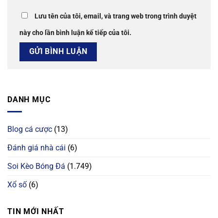
Lưu tên của tôi, email, và trang web trong trình duyệt
này cho lần bình luận kế tiếp của tôi.
DANH MỤC
Blog cá cược
(13)
Đánh giá nhà cái
(6)
Soi Kèo Bóng Đá
(1.749)
Xổ số
(6)
TIN MỚI NHẤT