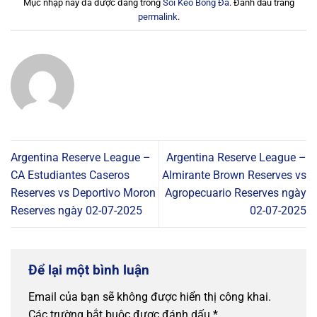
Mục nhập này đã được đăng trong
Soi Kèo Bóng Đá
. Đánh dấu trang
permalink
.
Argentina Reserve League –
Argentina Reserve League –
CA Estudiantes Caseros
Almirante Brown Reserves vs
Reserves vs Deportivo Moron
Agropecuario Reserves ngày
Reserves ngày 02-07-2025
02-07-2025
Để lại một bình luận
Email của bạn sẽ không được hiển thị công khai.
Các trường bắt buộc được đánh dấu
*