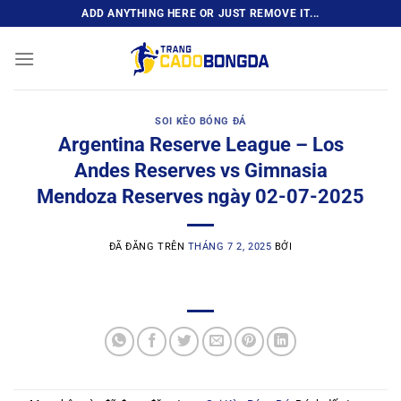
Chuyển
ADD ANYTHING HERE OR JUST REMOVE IT...
đến
nội
dung
SOI KÈO BÓNG ĐÁ
Argentina Reserve League – Los
Andes Reserves vs Gimnasia
Mendoza Reserves ngày 02-07-2025
ĐÃ ĐĂNG TRÊN
THÁNG 7 2, 2025
BỞI