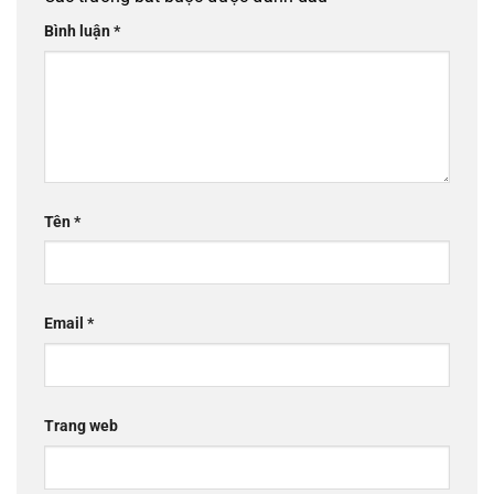
Bình luận
*
Tên
*
Email
*
Trang web