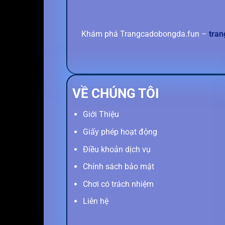
Khám phá Trangcadobongda.fun –
tran
VỀ CHÚNG TÔI
Giới Thiệu
Giấy phép hoạt động
Điều khoản dịch vụ
Chính sách bảo mật
Chơi có trách nhiệm
Liên hệ