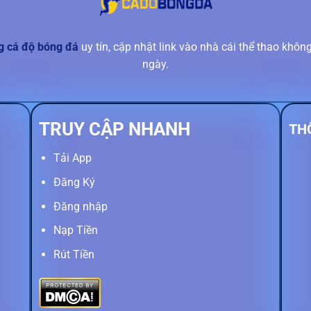
g cá độ bóng đá
uy tín, cập nhật link vào nhà cái thể thao khôn
ngày.
TRUY CẬP NHANH
THÔ
Tải App
Đăng Ký
Đăng nhập
Nạp Tiền
Rút Tiền