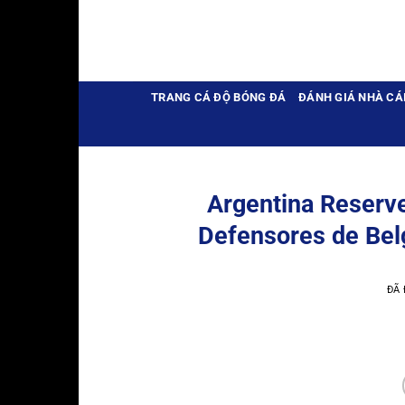
Chuyển
đến
nội
dung
TRANG CÁ ĐỘ BÓNG ĐÁ
ĐÁNH GIÁ NHÀ CÁ
Argentina Reserv
Defensores de Bel
ĐÃ