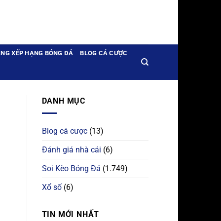
NG XẾP HẠNG BÓNG ĐÁ
BLOG CÁ CƯỢC
DANH MỤC
Blog cá cược
(13)
Đánh giá nhà cái
(6)
Soi Kèo Bóng Đá
(1.749)
Xổ số
(6)
TIN MỚI NHẤT