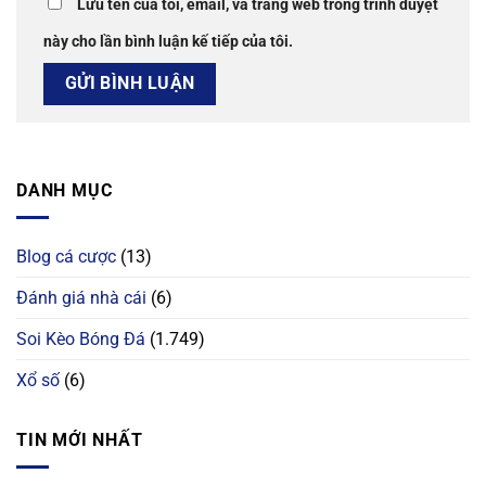
Lưu tên của tôi, email, và trang web trong trình duyệt
này cho lần bình luận kế tiếp của tôi.
DANH MỤC
Blog cá cược
(13)
Đánh giá nhà cái
(6)
Soi Kèo Bóng Đá
(1.749)
Xổ số
(6)
TIN MỚI NHẤT