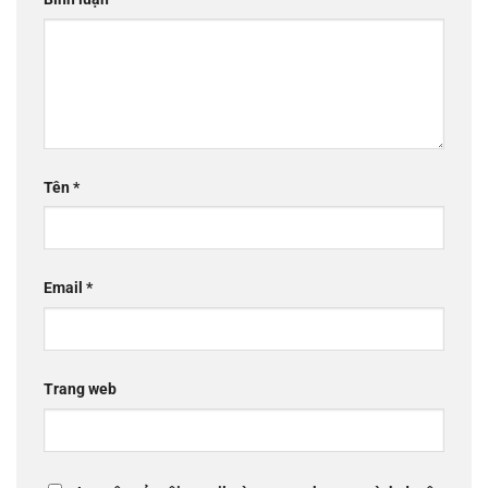
Tên
*
Email
*
Trang web