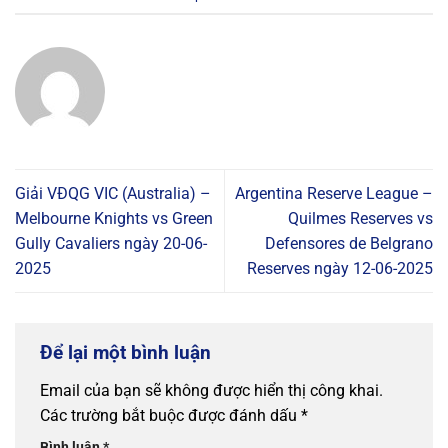
Giải VĐQG VIC (Australia) –
Argentina Reserve League –
Melbourne Knights vs Green
Quilmes Reserves vs
Gully Cavaliers ngày 20-06-
Defensores de Belgrano
2025
Reserves ngày 12-06-2025
Để lại một bình luận
Email của bạn sẽ không được hiển thị công khai.
Các trường bắt buộc được đánh dấu
*
Bình luận
*