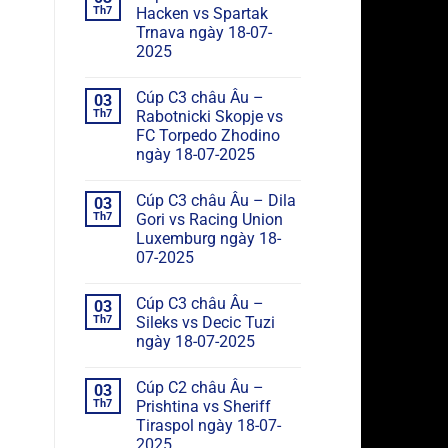
Th7
Hacken vs Spartak
Trnava ngày 18-07-
2025
Cúp C3 châu Âu –
03
Th7
Rabotnicki Skopje vs
FC Torpedo Zhodino
ngày 18-07-2025
Cúp C3 châu Âu – Dila
03
Th7
Gori vs Racing Union
Luxemburg ngày 18-
07-2025
Cúp C3 châu Âu –
03
Th7
Sileks vs Decic Tuzi
ngày 18-07-2025
Cúp C2 châu Âu –
03
Th7
Prishtina vs Sheriff
Tiraspol ngày 18-07-
2025