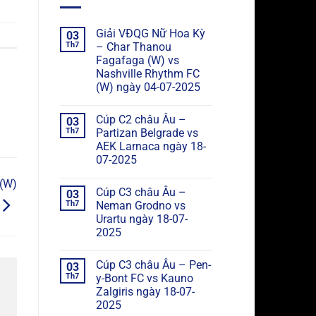
Giải VĐQG Nữ Hoa Kỳ
03
Th7
– Char Thanou
Fagafaga (W) vs
Nashville Rhythm FC
(W) ngày 04-07-2025
Cúp C2 châu Âu –
03
Th7
Partizan Belgrade vs
AEK Larnaca ngày 18-
07-2025
 (W)
Cúp C3 châu Âu –
03
Th7
Neman Grodno vs
Urartu ngày 18-07-
2025
Cúp C3 châu Âu – Pen-
03
Th7
y-Bont FC vs Kauno
Zalgiris ngày 18-07-
2025