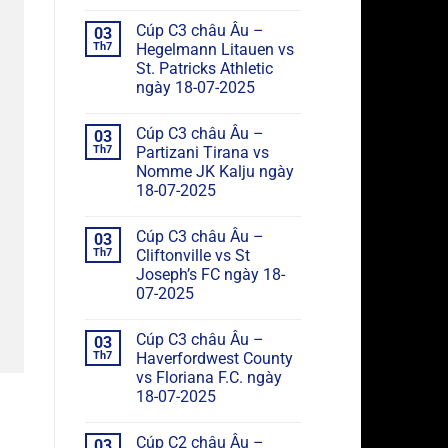
Cúp C3 châu Âu –
03
Th7
Hegelmann Litauen vs
St. Patricks Athletic
ngày 18-07-2025
Cúp C3 châu Âu –
03
Th7
Partizani Tirana vs
Nomme JK Kalju ngày
18-07-2025
Cúp C3 châu Âu –
03
Th7
Cliftonville vs St
Joseph’s FC ngày 18-
07-2025
Cúp C3 châu Âu –
03
Th7
Haverfordwest County
vs Floriana F.C. ngày
18-07-2025
Cúp C2 châu Âu –
03