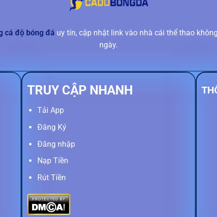
g cá độ bóng đá
uy tín, cập nhật link vào nhà cái thể thao khôn
ngày.
TRUY CẬP NHANH
THÔ
Tải App
Đăng Ký
Đăng nhập
Nạp Tiền
Rút Tiền