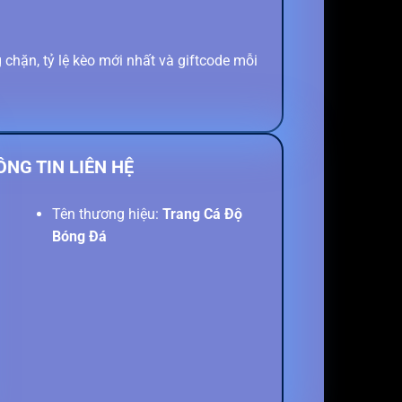
g chặn, tỷ lệ kèo mới nhất và giftcode mỗi
NG TIN LIÊN HỆ
Tên thương hiệu:
Trang Cá Độ
Bóng Đá