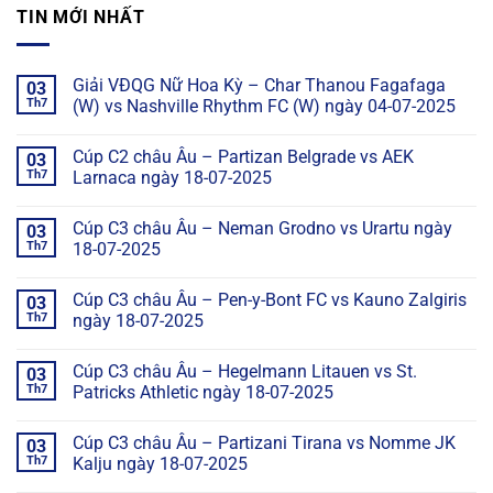
TIN MỚI NHẤT
Giải VĐQG Nữ Hoa Kỳ – Char Thanou Fagafaga
03
Th7
(W) vs Nashville Rhythm FC (W) ngày 04-07-2025
Cúp C2 châu Âu – Partizan Belgrade vs AEK
03
Th7
Larnaca ngày 18-07-2025
Cúp C3 châu Âu – Neman Grodno vs Urartu ngày
03
Th7
18-07-2025
Cúp C3 châu Âu – Pen-y-Bont FC vs Kauno Zalgiris
03
Th7
ngày 18-07-2025
Cúp C3 châu Âu – Hegelmann Litauen vs St.
03
Th7
Patricks Athletic ngày 18-07-2025
Cúp C3 châu Âu – Partizani Tirana vs Nomme JK
03
Th7
Kalju ngày 18-07-2025