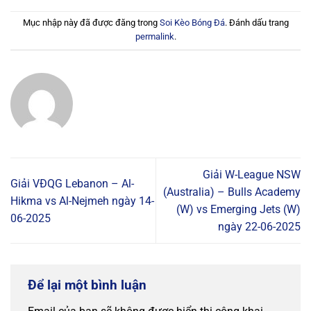
Mục nhập này đã được đăng trong
Soi Kèo Bóng Đá
. Đánh dấu trang
permalink
.
Giải W-League NSW
Giải VĐQG Lebanon – Al-
(Australia) – Bulls Academy
Hikma vs Al-Nejmeh ngày 14-
(W) vs Emerging Jets (W)
06-2025
ngày 22-06-2025
Để lại một bình luận