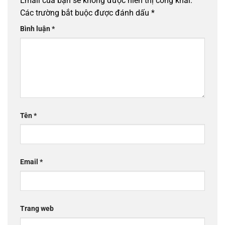
Email của bạn sẽ không được hiển thị công khai.
Các trường bắt buộc được đánh dấu
*
Bình luận
*
Tên
*
Email
*
Trang web