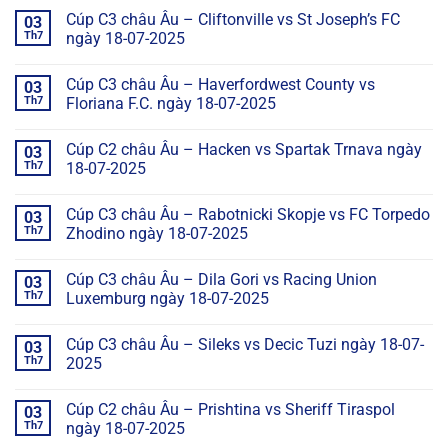
Cúp C3 châu Âu – Cliftonville vs St Joseph’s FC
03
Th7
ngày 18-07-2025
Cúp C3 châu Âu – Haverfordwest County vs
03
Th7
Floriana F.C. ngày 18-07-2025
Cúp C2 châu Âu – Hacken vs Spartak Trnava ngày
03
Th7
18-07-2025
Cúp C3 châu Âu – Rabotnicki Skopje vs FC Torpedo
03
Th7
Zhodino ngày 18-07-2025
Cúp C3 châu Âu – Dila Gori vs Racing Union
03
Th7
Luxemburg ngày 18-07-2025
Cúp C3 châu Âu – Sileks vs Decic Tuzi ngày 18-07-
03
Th7
2025
Cúp C2 châu Âu – Prishtina vs Sheriff Tiraspol
03
Th7
ngày 18-07-2025