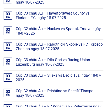
Th7
ngày 18-07-2025
Cúp C3 châu Âu – Haverfordwest County vs
03
Th7
Floriana F.C. ngày 18-07-2025
Cúp C2 châu Âu – Hacken vs Spartak Trnava ngày
03
Th7
18-07-2025
Cúp C3 châu Âu – Rabotnicki Skopje vs FC Torpedo
03
Th7
Zhodino ngày 18-07-2025
Cúp C3 châu Âu – Dila Gori vs Racing Union
03
Th7
Luxemburg ngày 18-07-2025
Cúp C3 châu Âu – Sileks vs Decic Tuzi ngày 18-07-
03
Th7
2025
Cúp C2 châu Âu – Prishtina vs Sheriff Tiraspol
03
Th7
ngày 18-07-2025
Cúp C3 châu Âu – FC Koper vs FK Zeljeznicar ngày