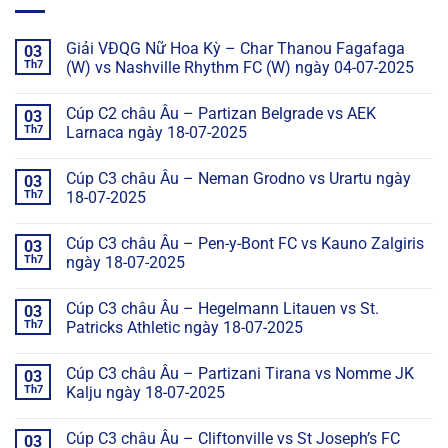
Giải VĐQG Nữ Hoa Kỳ – Char Thanou Fagafaga
03
Th7
(W) vs Nashville Rhythm FC (W) ngày 04-07-2025
Cúp C2 châu Âu – Partizan Belgrade vs AEK
03
Th7
Larnaca ngày 18-07-2025
Cúp C3 châu Âu – Neman Grodno vs Urartu ngày
03
Th7
18-07-2025
Cúp C3 châu Âu – Pen-y-Bont FC vs Kauno Zalgiris
03
Th7
ngày 18-07-2025
Cúp C3 châu Âu – Hegelmann Litauen vs St.
03
Th7
Patricks Athletic ngày 18-07-2025
Cúp C3 châu Âu – Partizani Tirana vs Nomme JK
03
Th7
Kalju ngày 18-07-2025
Cúp C3 châu Âu – Cliftonville vs St Joseph’s FC
03