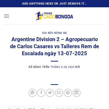
Chuyển
ADD ANYTHING HERE OR JUST REMOVE IT...
đến
nội
dung
SOI KÈO BÓNG ĐÁ
Argentine Division 2 – Agropecuario
de Carlos Casares vs Talleres Rem de
Escalada ngày 13-07-2025
ĐÃ ĐĂNG TRÊN
THÁNG 6 28, 2025
BỞI