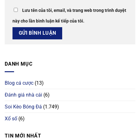
Lưu tên của tôi, email, và trang web trong trình duyệt
này cho lần bình luận kế tiếp của tôi.
DANH MỤC
Blog cá cược
(13)
Đánh giá nhà cái
(6)
Soi Kèo Bóng Đá
(1.749)
Xổ số
(6)
TIN MỚI NHẤT