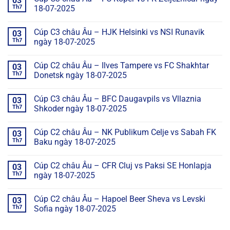
03
Th7
18-07-2025
Cúp C3 châu Âu – HJK Helsinki vs NSI Runavik
03
Th7
ngày 18-07-2025
Cúp C2 châu Âu – Ilves Tampere vs FC Shakhtar
03
Th7
Donetsk ngày 18-07-2025
Cúp C3 châu Âu – BFC Daugavpils vs Vllaznia
03
Th7
Shkoder ngày 18-07-2025
Cúp C2 châu Âu – NK Publikum Celje vs Sabah FK
03
Th7
Baku ngày 18-07-2025
Cúp C2 châu Âu – CFR Cluj vs Paksi SE Honlapja
03
Th7
ngày 18-07-2025
Cúp C2 châu Âu – Hapoel Beer Sheva vs Levski
03
Th7
Sofia ngày 18-07-2025