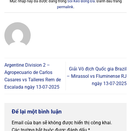
Mục nhập này đã được đăng trong
Soi Kèo Bóng Đá
. Đánh dấu trang
permalink
.
Argentine Division 2 –
Giải Vô địch Quốc gia Brazil
Agropecuario de Carlos
– Mirassol vs Fluminense RJ
Casares vs Talleres Rem de
ngày 13-07-2025
Escalada ngày 13-07-2025
Để lại một bình luận
Email của bạn sẽ không được hiển thị công khai.
Các trường bắt buộc được đánh dấu
*