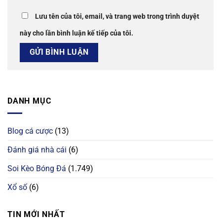
Lưu tên của tôi, email, và trang web trong trình duyệt
này cho lần bình luận kế tiếp của tôi.
DANH MỤC
Blog cá cược
(13)
Đánh giá nhà cái
(6)
Soi Kèo Bóng Đá
(1.749)
Xổ số
(6)
TIN MỚI NHẤT